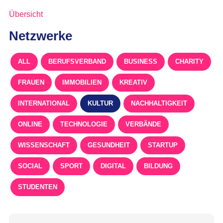
Übersicht
Netzwerke
ALL
BERUFSVERBAND
BUSINESS
CHARITY
FRAUEN
IMMOBILIEN
KREATIV
INTERNATIONAL
KULTUR
NACHHALTIGKEIT
ONLINE
TECHNOLOGIE
VERBÄNDE
WISSENSCHAFT
GESUNDHEIT
STARTUP
SOCIAL
SPORT
DIGITAL
BILDUNG
STUDENTEN