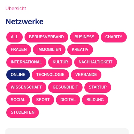
Übersicht
Netzwerke
ALL
BERUFSVERBAND
BUSINESS
CHARITY
FRAUEN
IMMOBILIEN
KREATIV
INTERNATIONAL
KULTUR
NACHHALTIGKEIT
ONLINE
TECHNOLOGIE
VERBÄNDE
WISSENSCHAFT
GESUNDHEIT
STARTUP
SOCIAL
SPORT
DIGITAL
BILDUNG
STUDENTEN