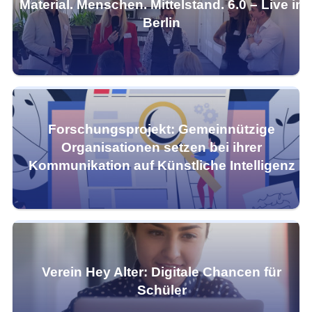
Material. Menschen. Mittelstand. 6.0 – Live in
Berlin
Forschungsprojekt: Gemeinnützige
Organisationen setzen bei ihrer
Kommunikation auf Künstliche Intelligenz
Verein Hey Alter: Digitale Chancen für
Schüler